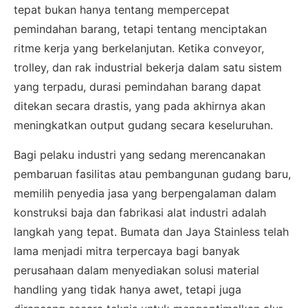
tepat bukan hanya tentang mempercepat
pemindahan barang, tetapi tentang menciptakan
ritme kerja yang berkelanjutan. Ketika conveyor,
trolley, dan rak industrial bekerja dalam satu sistem
yang terpadu, durasi pemindahan barang dapat
ditekan secara drastis, yang pada akhirnya akan
×
meningkatkan output gudang secara keseluruhan.
SALES ASSISTANCE
Bagi pelaku industri yang sedang merencanakan
Hubungi Tim Sales
pembaruan fasilitas atau pembangunan gudang baru,
Konsultasikan kebutuhan proyek Anda, dapatkan
memilih penyedia jasa yang berpengalaman dalam
estimasi cepat via WhatsApp.
konstruksi baja dan fabrikasi alat industri adalah
langkah yang tepat. Bumata dan Jaya Stainless telah
lama menjadi mitra terpercaya bagi banyak
Admin 1
perusahaan dalam menyediakan solusi material
CHAT
6281310045708
handling yang tidak hanya awet, tetapi juga