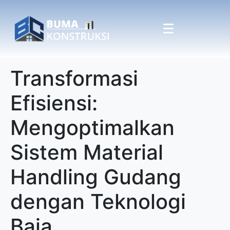
Transformasi
Efisiensi:
Mengoptimalkan
Sistem Material
Handling Gudang
dengan Teknologi
Baja