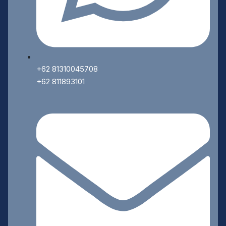
+62 81310045708
+62 811893101