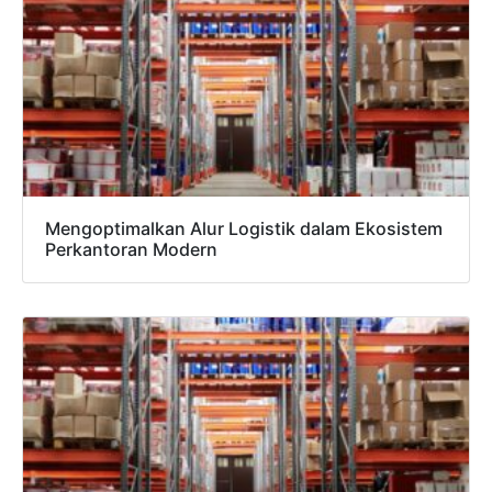
Mengoptimalkan Alur Logistik dalam Ekosistem
Perkantoran Modern