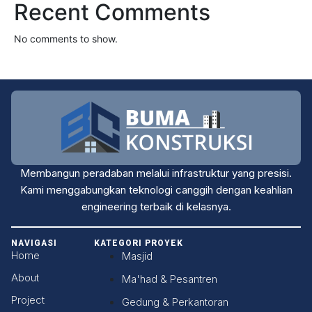
Recent Comments
No comments to show.
Membangun peradaban melalui infrastruktur yang presisi.
Kami menggabungkan teknologi canggih dengan keahlian
engineering terbaik di kelasnya.
NAVIGASI
KATEGORI PROYEK
Home
Masjid
About
Ma'had & Pesantren
Project
Gedung & Perkantoran