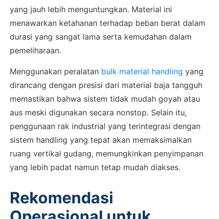
yang jauh lebih menguntungkan. Material ini
menawarkan ketahanan terhadap beban berat dalam
durasi yang sangat lama serta kemudahan dalam
pemeliharaan.
Menggunakan peralatan
bulk material handling
yang
dirancang dengan presisi dari material baja tangguh
memastikan bahwa sistem tidak mudah goyah atau
aus meski digunakan secara nonstop. Selain itu,
penggunaan rak industrial yang terintegrasi dengan
sistem handling yang tepat akan memaksimalkan
ruang vertikal gudang, memungkinkan penyimpanan
yang lebih padat namun tetap mudah diakses.
Rekomendasi
Operasional untuk