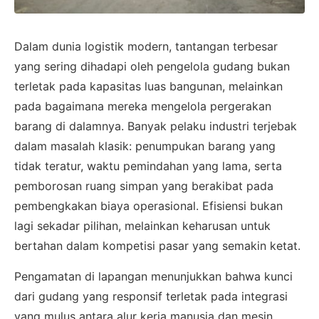
Dalam dunia logistik modern, tantangan terbesar
yang sering dihadapi oleh pengelola gudang bukan
terletak pada kapasitas luas bangunan, melainkan
pada bagaimana mereka mengelola pergerakan
barang di dalamnya. Banyak pelaku industri terjebak
dalam masalah klasik: penumpukan barang yang
tidak teratur, waktu pemindahan yang lama, serta
pemborosan ruang simpan yang berakibat pada
pembengkakan biaya operasional. Efisiensi bukan
lagi sekadar pilihan, melainkan keharusan untuk
bertahan dalam kompetisi pasar yang semakin ketat.
Pengamatan di lapangan menunjukkan bahwa kunci
dari gudang yang responsif terletak pada integrasi
yang mulus antara alur kerja manusia dan mesin.