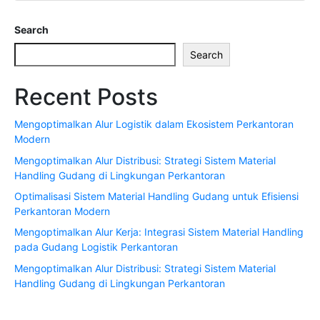
Search
Search
Recent Posts
Mengoptimalkan Alur Logistik dalam Ekosistem Perkantoran
Modern
Mengoptimalkan Alur Distribusi: Strategi Sistem Material
Handling Gudang di Lingkungan Perkantoran
Optimalisasi Sistem Material Handling Gudang untuk Efisiensi
Perkantoran Modern
Mengoptimalkan Alur Kerja: Integrasi Sistem Material Handling
pada Gudang Logistik Perkantoran
Mengoptimalkan Alur Distribusi: Strategi Sistem Material
Handling Gudang di Lingkungan Perkantoran