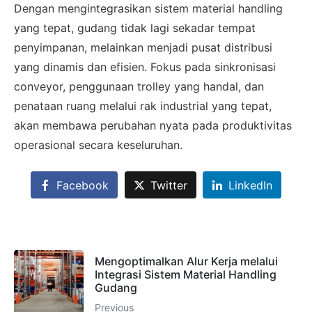
×
Dengan mengintegrasikan sistem material handling
SALES ASSISTANCE
yang tepat, gudang tidak lagi sekadar tempat
Hubungi Tim Sales
penyimpanan, melainkan menjadi pusat distribusi
yang dinamis dan efisien. Fokus pada sinkronisasi
Konsultasikan kebutuhan proyek Anda, dapatkan
conveyor, penggunaan trolley yang handal, dan
estimasi cepat via WhatsApp.
penataan ruang melalui rak industrial yang tepat,
akan membawa perubahan nyata pada produktivitas
operasional secara keseluruhan.
Admin 1
CHAT
6281310045708
Facebook
Twitter
LinkedIn
Admin 2
CHAT
62811893101
Mengoptimalkan Alur Kerja melalui
Integrasi Sistem Material Handling
Gudang
Previous