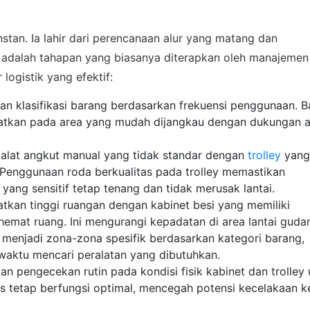
nstan. Ia lahir dari perencanaan alur yang matang dan
t adalah tahapan yang biasanya diterapkan oleh manajemen
logistik yang efektif:
n klasifikasi barang berdasarkan frekuensi penggunaan. B
patkan pada area yang mudah dijangkau dengan dukungan a
alat angkut manual yang tidak standar dengan
trolley
yang
 Penggunaan roda berkualitas pada trolley memastikan
 ASSISTANCE
yang sensitif tetap tenang dan tidak merusak lantai.
bungi Tim Sales
kan tinggi ruangan dengan kabinet besi yang memiliki
emat ruang. Ini mengurangi kepadatan di area lantai guda
sikan kebutuhan proyek Anda, dapatkan estimasi cepat via
enjadi zona-zona spesifik berdasarkan kategori barang,
pp.
waktu mencari peralatan yang dibutuhkan.
n pengecekan rutin pada kondisi fisik kabinet dan trolley 
tetap berfungsi optimal, mencegah potensi kecelakaan ke