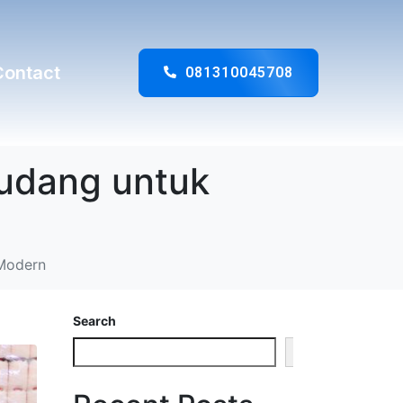
Contact
081310045708
Gudang untuk
 Modern
Search
Search