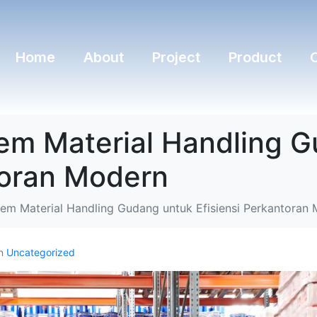
Home
About
Project
Product
tem Material Handling 
toran Modern
stem Material Handling Gudang untuk Efisiensi Perkantoran
In
Uncategorized