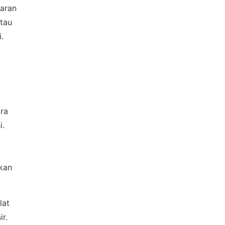
aran
atau
.
tra
i.
ikan
lat
r.