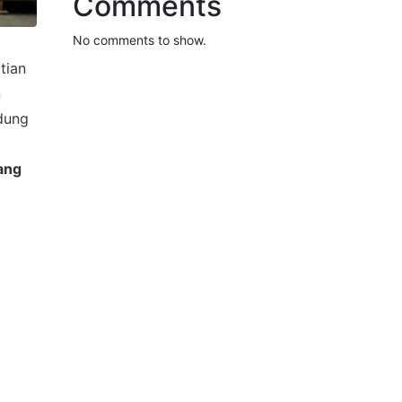
Comments
No comments to show.
tian
n
edung
ang