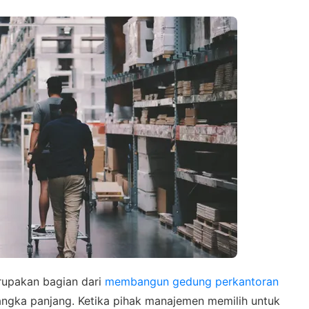
Admin 1
6281310045708
Admin 2
62811893101
erupakan bagian dari
membangun gedung perkantoran
gka panjang. Ketika pihak manajemen memilih untuk