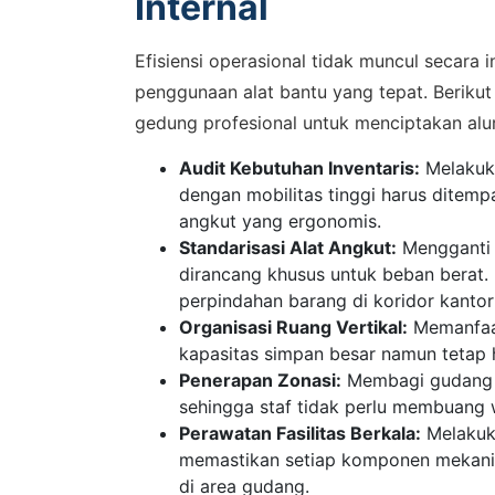
Internal
Efisiensi operasional tidak muncul secara i
penggunaan alat bantu yang tepat. Beriku
gedung profesional untuk menciptakan alur 
Audit Kebutuhan Inventaris:
Melakuka
dengan mobilitas tinggi harus ditem
angkut yang ergonomis.
Standarisasi Alat Angkut:
Mengganti 
dirancang khusus untuk beban berat.
SALES
perpindahan barang di koridor kantor 
Hu
Organisasi Ruang Vertikal:
Memanfaat
kapasitas simpan besar namun tetap h
Konsulta
Penerapan Zonasi:
Membagi gudang m
WhatsA
sehingga staf tidak perlu membuang 
Perawatan Fasilitas Berkala:
Melakuka
memastikan setiap komponen mekanis 
di area gudang.