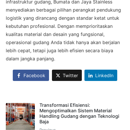
infrastruktur gudang, Bumata dan Jaya Stainless
SALES ASSISTANCE
menyediakan berbagai pilihan perangkat pendukung
Hubungi Tim Sales
logistik yang dirancang dengan standar ketat untuk
kebutuhan profesional. Dengan memprioritaskan
Konsultasikan kebutuhan proyek Anda, dapatkan
kualitas material dan desain yang fungsional,
estimasi cepat via WhatsApp.
operasional gudang Anda tidak hanya akan berjalan
lebih cepat, tetapi juga lebih efisien secara biaya
dalam jangka panjang.
Admin 1
CHAT
6281310045708
Facebook
Twitter
LinkedIn
Admin 2
CHAT
62811893101
Transformasi Efisiensi:
Mengoptimalkan Sistem Material
Handling Gudang dengan Teknologi
Baja
Previous