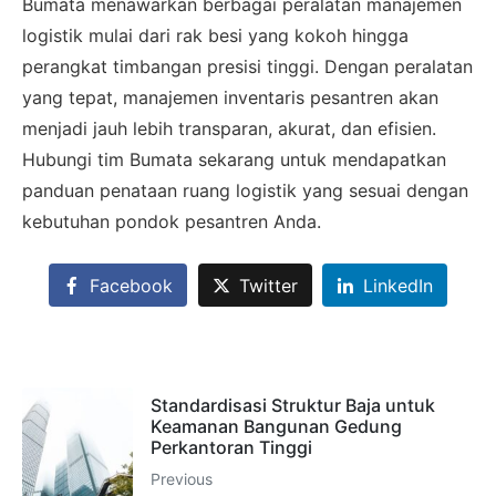
Bumata menawarkan berbagai peralatan manajemen
logistik mulai dari rak besi yang kokoh hingga
×
perangkat timbangan presisi tinggi. Dengan peralatan
SALES ASSISTANCE
yang tepat, manajemen inventaris pesantren akan
Hubungi Tim Sales
menjadi jauh lebih transparan, akurat, dan efisien.
Konsultasikan kebutuhan proyek Anda, dapatkan
Hubungi tim Bumata sekarang untuk mendapatkan
estimasi cepat via WhatsApp.
panduan penataan ruang logistik yang sesuai dengan
kebutuhan pondok pesantren Anda.
Facebook
Twitter
LinkedIn
Admin 1
CHAT
6281310045708
Standardisasi Struktur Baja untuk
Admin 2
Keamanan Bangunan Gedung
CHAT
62811893101
Perkantoran Tinggi
Previous