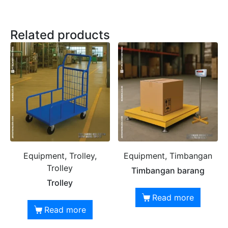
Konsultasikan kebutuhan proyek Anda, dapatkan
estimasi cepat via WhatsApp.
Related products
Admin 1
CHAT
6281310045708
Admin 2
CHAT
62811893101
Equipment, Trolley,
Equipment, Timbangan
Trolley
Timbangan barang
Trolley
Read more
Read more