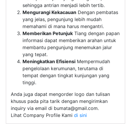
sehingga antrian menjadi lebih tertib.
Mengurangi Kekacauan
Dengan pembatas
yang jelas, pengunjung lebih mudah
memahami di mana harus mengantri.
Memberikan Petunjuk
Tiang dengan papan
informasi dapat memberikan arahan untuk
membantu pengunjung menemukan jalur
yang tepat.
Meningkatkan Efisiensi
Mempermudah
pengelolaan kerumunan, terutama di
tempat dengan tingkat kunjungan yang
tinggi.
Anda juga dapat mengorder logo dan tulisan
khusus pada pita tarik dengan mengirimkan
×
inquiry via email di
bumata@gmail.com
.
Lihat Company Profile Kami
di sini
SALES ASSISTANCE
Hubungi Tim Sales