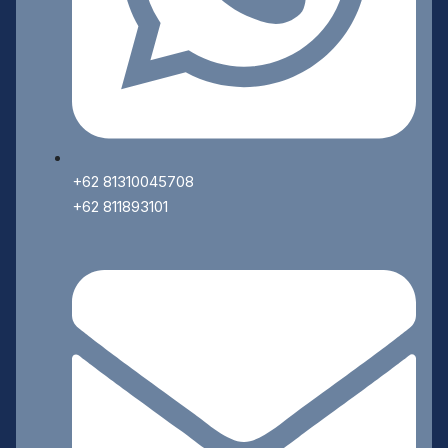
+62 81310045708
+62 811893101