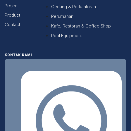
SALES ASSISTANCE
Project
Gedung & Perkantoran
Hubungi Tim Sales
Product
Perumahan
Konsultasikan kebutuhan proyek Anda, dapatkan
Contact
Kafe, Restoran & Coffee Shop
estimasi cepat via WhatsApp.
Pool Equipment
KONTAK KAMI
Admin 1
CHAT
6281310045708
Admin 2
CHAT
62811893101