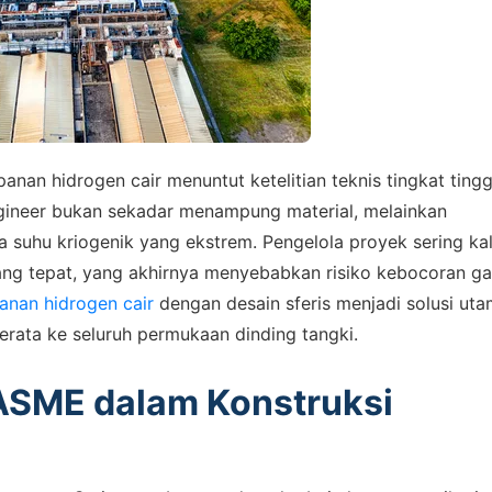
nan hidrogen cair menuntut ketelitian teknis tingkat tingg
gineer bukan sekadar menampung material, melainkan
 suhu kriogenik yang ekstrem. Pengelola proyek sering kal
ang tepat, yang akhirnya menyebabkan risiko kebocoran ga
anan hidrogen cair
dengan desain sferis menjadi solusi ut
rata ke seluruh permukaan dinding tangki.
SME dalam Konstruksi
 ASSISTANCE
bungi Tim Sales