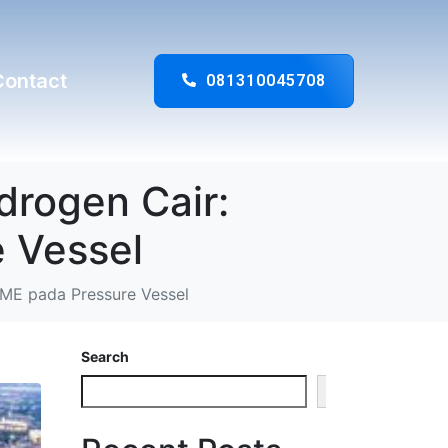
Contact
081310045708
drogen Cair:
 Vessel
SME pada Pressure Vessel
Search
Search