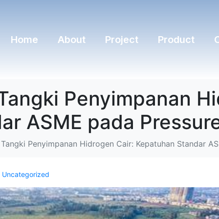
Home
About
Project
Product
 Tangki Penyimpanan Hi
ar ASME pada Pressure
i Tangki Penyimpanan Hidrogen Cair: Kepatuhan Standar A
n
Uncategorized