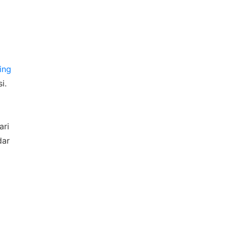
ing
i.
ari
dar