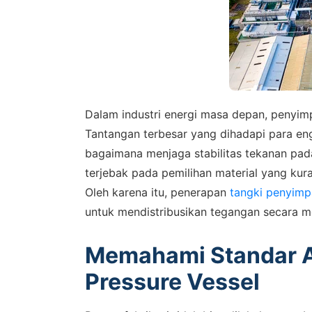
Dalam industri energi masa depan, penyimpa
Tantangan terbesar yang dihadapi para en
bagaimana menjaga stabilitas tekanan pada
terjebak pada pemilihan material yang kur
Oleh karena itu, penerapan
tangki penyimp
untuk mendistribusikan tegangan secara me
Memahami Standar A
SALES
Pressure Vessel
Hu