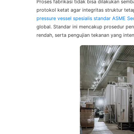
Konsulta
Proses fabrikasi tidak bisa dilakukan sem
WhatsA
protokol ketat agar integritas struktur t
pressure vessel spesialis standar ASME Sec
global. Standar ini mencakup prosedur pen
rendah, serta pengujian tekanan yang inten