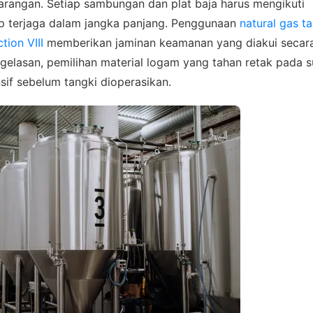
sikan kebutuhan proyek Anda, dapatkan estimasi cepat via
barangan. Setiap sambungan dan plat baja harus mengikuti
pp.
etap terjaga dalam jangka panjang. Penggunaan
natural gas t
tion VIII
memberikan jaminan keamanan yang diakui secar
gelasan, pemilihan material logam yang tahan retak pada 
sif sebelum tangki dioperasikan.
Admin 1
6281310045708
Admin 2
62811893101