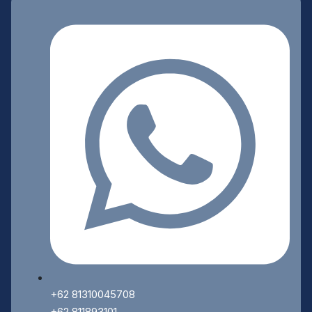
+62 81310045708
+62 811893101