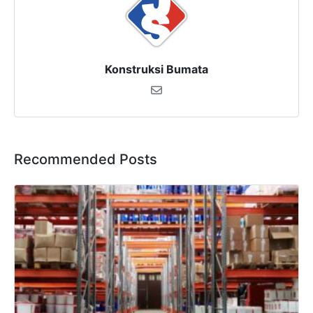
×
Konstruksi Bumata
SALES ASSISTANCE
Hubungi Tim Sales
Konsultasikan kebutuhan proyek Anda, dapatkan
estimasi cepat via WhatsApp.
Recommended Posts
Admin 1
CHAT
6281310045708
Admin 2
CHAT