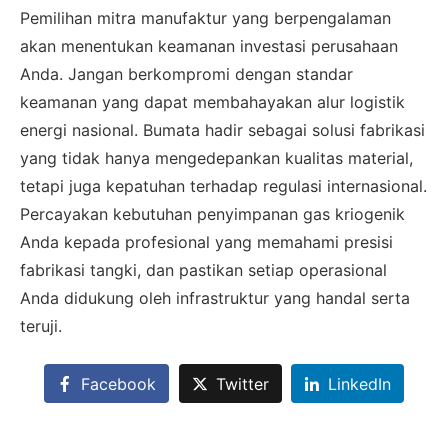
Pemilihan mitra manufaktur yang berpengalaman
akan menentukan keamanan investasi perusahaan
Anda. Jangan berkompromi dengan standar
keamanan yang dapat membahayakan alur logistik
×
energi nasional. Bumata hadir sebagai solusi fabrikasi
SALES ASSISTANCE
yang tidak hanya mengedepankan kualitas material,
Hubungi Tim Sales
tetapi juga kepatuhan terhadap regulasi internasional.
Konsultasikan kebutuhan proyek Anda, dapatkan
Percayakan kebutuhan penyimpanan gas kriogenik
estimasi cepat via WhatsApp.
Anda kepada profesional yang memahami presisi
fabrikasi tangki, dan pastikan setiap operasional
Anda didukung oleh infrastruktur yang handal serta
Admin 1
teruji.
CHAT
6281310045708
Facebook
Twitter
LinkedIn
Admin 2