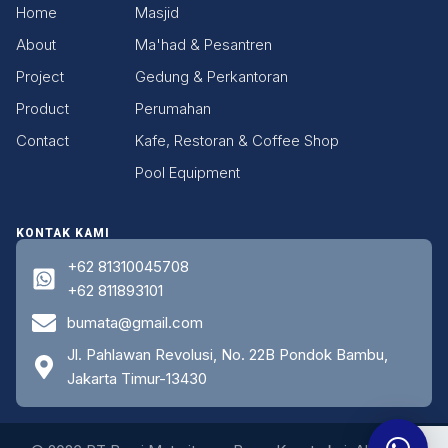
Home
Masjid
About
Ma'had & Pesantren
Project
Gedung & Perkantoran
Product
Perumahan
Contact
Kafe, Restoran & Coffee Shop
Pool Equipment
KONTAK KAMI
+62 81310045708
+62 811893101
bumata@gmail.com
Jl. Pahlawan Revolusi, No. 22B Pondok Bambu,
Jakarta Timur-13430