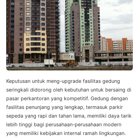
×
SALES ASSISTANCE
Hubungi Tim Sales
Konsultasikan kebutuhan proyek Anda, dapatkan
estimasi cepat via WhatsApp.
Keputusan untuk meng-upgrade fasilitas gedung
Admin 1
CHAT
6281310045708
seringkali didorong oleh kebutuhan untuk bersaing di
pasar perkantoran yang kompetitif. Gedung dengan
fasilitas penunjang yang lengkap, termasuk parkir
sepeda yang rapi dan tahan lama, memiliki daya tarik
Admin 2
CHAT
lebih tinggi bagi perusahaan-perusahaan modern
62811893101
yang memiliki kebijakan internal ramah lingkungan.