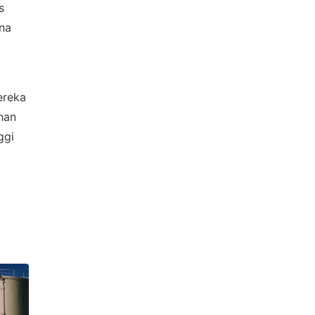
s
ena
ereka
han
ggi