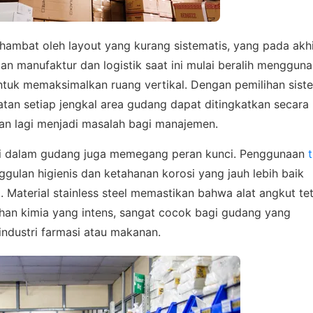
erhambat oleh layout yang kurang sistematis, yang pada akh
aan manufaktur dan logistik saat ini mulai beralih menggun
tuk memaksimalkan ruang vertikal. Dengan pemilihan sist
atan setiap jengkal area gudang dapat ditingkatkan secara
kan lagi menjadi masalah bagi manajemen.
l di dalam gudang juga memegang peran kunci. Penggunaan
t
gulan higienis dan ketahanan korosi yang jauh lebih baik
. Material stainless steel memastikan bahwa alat angkut te
ihan kimia yang intens, sangat cocok bagi gudang yang
industri farmasi atau makanan.
 ASSISTANCE
bungi Tim Sales
sikan kebutuhan proyek Anda, dapatkan estimasi cepat via
pp.