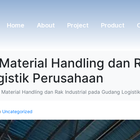
Home
About
Project
Product
Material Handling dan R
istik Perusahaan
 Material Handling dan Rak Industrial pada Gudang Logisti
n
Uncategorized