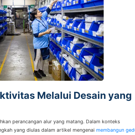
Admin 1
6281310045708
Admin 2
62811893101
tivitas Melalui Desain yang
hkan perancangan alur yang matang. Dalam konteks
ngkah yang diulas dalam artikel mengenai
membangun ged