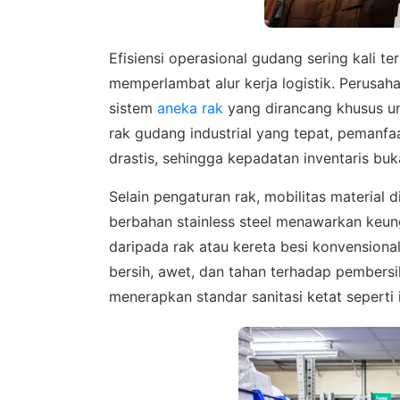
Efisiensi operasional gudang sering kali t
memperlambat alur kerja logistik. Perusah
sistem
aneka rak
yang dirancang khusus un
rak gudang industrial yang tepat, pemanfa
drastis, sehingga kepadatan inventaris bu
Selain pengaturan rak, mobilitas materia
berbahan stainless steel menawarkan keung
daripada rak atau kereta besi konvensional
bersih, awet, dan tahan terhadap pembers
menerapkan standar sanitasi ketat seperti 
SALES
Hu
Konsulta
WhatsA