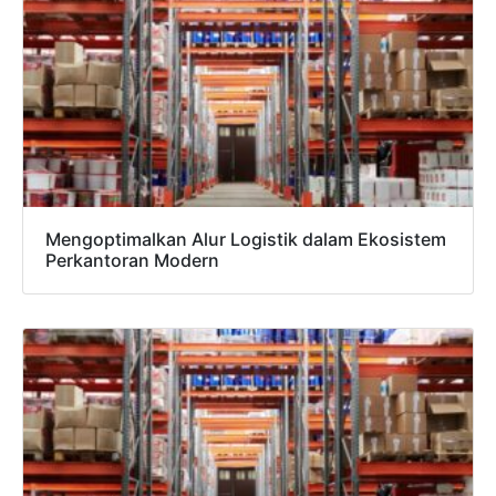
Hubungi Tim Sales
Konsultasikan kebutuhan proyek Anda, dapatkan
estimasi cepat via WhatsApp.
Admin 1
CHAT
6281310045708
Mengoptimalkan Alur Logistik dalam Ekosistem
Perkantoran Modern
Admin 2
CHAT
62811893101