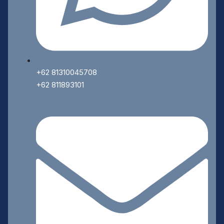
+62 81310045708
+62 811893101