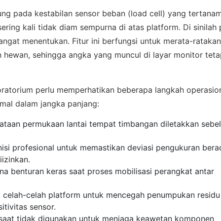
ng pada kestabilan sensor beban (load cell) yang tertanam
ring kali tidak diam sempurna di atas platform. Di sinilah
ngat menentukan. Fitur ini berfungsi untuk merata-ratakan
an hewan, sehingga angka yang muncul di layar monitor tet
oratorium perlu memperhatikan beberapa langkah operasio
imal dalam jangka panjang:
 ASSISTANCE
ataan permukaan lantai tempat timbangan diletakkan sebe
bungi Tim Sales
knisi profesional untuk memastikan deviasi pengukuran bera
izinkan.
sikan kebutuhan proyek Anda, dapatkan estimasi cepat via
a benturan keras saat proses mobilisasi perangkat antar
pp.
 celah-celah platform untuk mencegah penumpukan residu
tivitas sensor.
 saat tidak digunakan untuk menjaga keawetan komponen