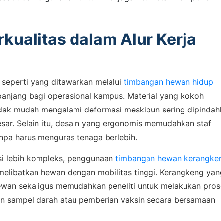
Admin 1
6281310045708
rkualitas dalam Alur Kerja
Admin 2
i, seperti yang ditawarkan melalui
timbangan hewan hidup
62811893101
anjang bagi operasional kampus. Material yang kokoh
dak mudah mengalami deformasi meskipun sering dipindah
ar. Selain itu, desain yang ergonomis memudahkan staf
npa harus menguras tenaga berlebih.
asi lebih kompleks, penggunaan
timbangan hewan kerangke
g melibatkan hewan dengan mobilitas tinggi. Kerangkeng yan
ewan sekaligus memudahkan peneliti untuk melakukan pros
n sampel darah atau pemberian vaksin secara bersamaan