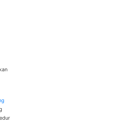
CHAT
CHAT
kan
ng
g
edur