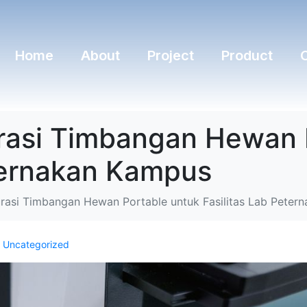
Home
About
Project
Product
urasi Timbangan Hewan 
eternakan Kampus
urasi Timbangan Hewan Portable untuk Fasilitas Lab Pete
n
Uncategorized