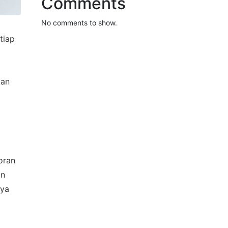
Comments
No comments to show.
tiap
kan
oran
an
nya