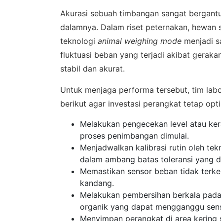
Akurasi sebuah timbangan sangat bergantu
dalamnya. Dalam riset peternakan, hewan se
teknologi
animal weighing mode
menjadi sa
fluktuasi beban yang terjadi akibat gerak
stabil dan akurat.
Untuk menjaga performa tersebut, tim lab
berikut agar investasi perangkat tetap opt
SALES
Melakukan pengecekan level atau ker
Hu
proses penimbangan dimulai.
Menjadwalkan kalibrasi rutin oleh te
dalam ambang batas toleransi yang di
Konsulta
Memastikan sensor beban tidak terken
WhatsA
kandang.
Melakukan pembersihan berkala pada
organik yang dapat mengganggu sensi
Menyimpan perangkat di area kering