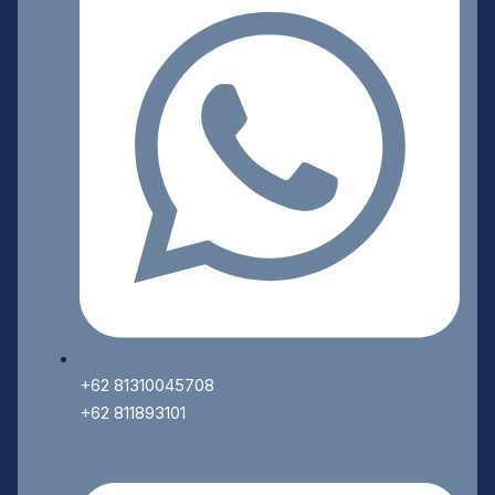
+62 81310045708
+62 811893101