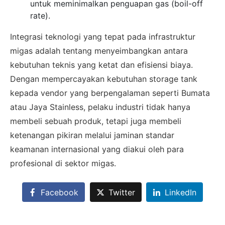
untuk meminimalkan penguapan gas (boil-off
rate).
×
Integrasi teknologi yang tepat pada infrastruktur
SALES ASSISTANCE
migas adalah tentang menyeimbangkan antara
Hubungi Tim Sales
kebutuhan teknis yang ketat dan efisiensi biaya.
Dengan mempercayakan kebutuhan storage tank
Konsultasikan kebutuhan proyek Anda, dapatkan
estimasi cepat via WhatsApp.
kepada vendor yang berpengalaman seperti Bumata
atau Jaya Stainless, pelaku industri tidak hanya
membeli sebuah produk, tetapi juga membeli
ketenangan pikiran melalui jaminan standar
Admin 1
CHAT
keamanan internasional yang diakui oleh para
6281310045708
profesional di sektor migas.
Facebook
Twitter
LinkedIn
Admin 2
CHAT
62811893101