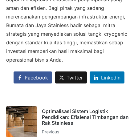
6281310045708
aman dan efisien. Bagi pihak yang sedang
merencanakan pengembangan infrastruktur energi,
Bumata dan Jaya Stainless hadir sebagai mitra
Admin 2
strategis yang menyediakan solusi tangki cryogenic
CHAT
62811893101
dengan standar kualitas tinggi, memastikan setiap
investasi memberikan hasil maksimal bagi
operasional bisnis Anda.
Facebook
Twitter
LinkedIn
Optimalisasi Sistem Logistik
Pendidikan: Efisiensi Timbangan dan
Rak Stainless
Previous