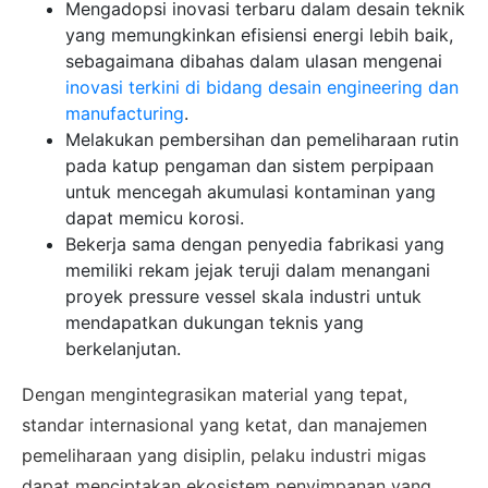
Mengadopsi inovasi terbaru dalam desain teknik
yang memungkinkan efisiensi energi lebih baik,
sebagaimana dibahas dalam ulasan mengenai
inovasi terkini di bidang desain engineering dan
manufacturing
.
Melakukan pembersihan dan pemeliharaan rutin
pada katup pengaman dan sistem perpipaan
untuk mencegah akumulasi kontaminan yang
dapat memicu korosi.
×
Bekerja sama dengan penyedia fabrikasi yang
SALES ASSISTANCE
memiliki rekam jejak teruji dalam menangani
Hubungi Tim Sales
proyek pressure vessel skala industri untuk
mendapatkan dukungan teknis yang
Konsultasikan kebutuhan proyek Anda, dapatkan
berkelanjutan.
estimasi cepat via WhatsApp.
Dengan mengintegrasikan material yang tepat,
standar internasional yang ketat, dan manajemen
pemeliharaan yang disiplin, pelaku industri migas
Admin 1
CHAT
dapat menciptakan ekosistem penyimpanan yang