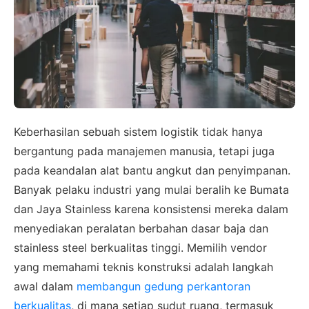
×
SALES ASSISTANCE
Hubungi Tim Sales
Keberhasilan sebuah sistem logistik tidak hanya
Konsultasikan kebutuhan proyek Anda, dapatkan
bergantung pada manajemen manusia, tetapi juga
estimasi cepat via WhatsApp.
pada keandalan alat bantu angkut dan penyimpanan.
Banyak pelaku industri yang mulai beralih ke Bumata
dan Jaya Stainless karena konsistensi mereka dalam
Admin 1
menyediakan peralatan berbahan dasar baja dan
CHAT
6281310045708
stainless steel berkualitas tinggi. Memilih vendor
yang memahami teknis konstruksi adalah langkah
awal dalam
membangun gedung perkantoran
berkualitas
, di mana setiap sudut ruang, termasuk