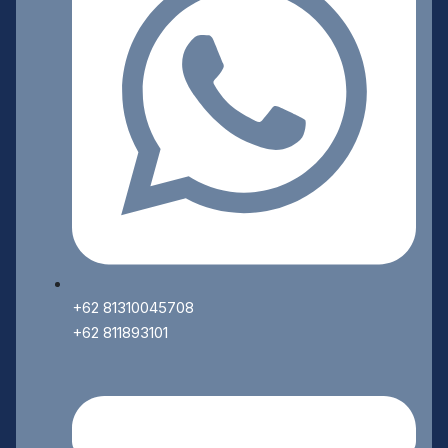
+62 81310045708
+62 811893101