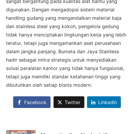
sangat bergantung pada kualitas alat bantu yang
digunakan. Dengan mengadopsi sistem material
×
handling gudang yang mengandalkan material baja
SALES ASSISTANCE
dan stainless steel yang kokoh, pengelola gedung
Hubungi Tim Sales
tidak hanya menciptakan lingkungan kerja yang lebih
Konsultasikan kebutuhan proyek Anda, dapatkan
teratur, tetapi juga mengamankan aset perusahaan
estimasi cepat via WhatsApp.
dalam jangka panjang. Bumata dan Jaya Stainless
hadir sebagai mitra strategis untuk menyediakan
solusi peralatan kantor yang tidak hanya fungsional,
Admin 1
tetapi juga memiliki standar ketahanan tinggi yang
CHAT
6281310045708
dibutuhkan oleh setiap bisnis modern.
Facebook
Twitter
LinkedIn
Admin 2
CHAT
62811893101