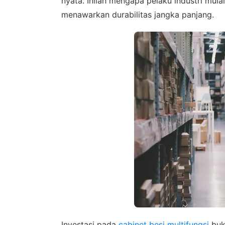
nyata. Inilah mengapa pelaku industri mula
menawarkan durabilitas jangka panjang.
Investasi pada
cabinet besi multifungsi
buka