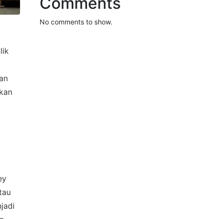
Comments
No comments to show.
lik
kan
akan
ey
tau
jadi