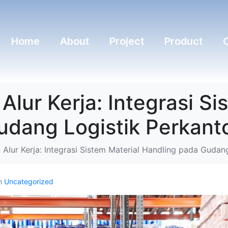
Home
About
Project
Product
lur Kerja: Integrasi Si
udang Logistik Perkant
Alur Kerja: Integrasi Sistem Material Handling pada Gudan
n
Uncategorized