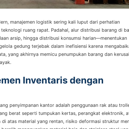
, manajemen logistik sering kali luput dari perhatian
teknologi ruang rapat. Padahal, alur distribusi barang di ba
laan arsip, hingga distribusi konsumsi harian—menentukan
gelola gedung terjebak dalam inefisiensi karena mengabai
rtata, yang akhirnya memicu penumpukan barang dan kerus
layak.
men Inventaris dengan
uang penyimpanan kantor adalah penggunaan rak atau troll
ang berat seperti tumpukan kertas, perangkat elektronik, a
i atas material yang rentan, risiko deformasi struktur men