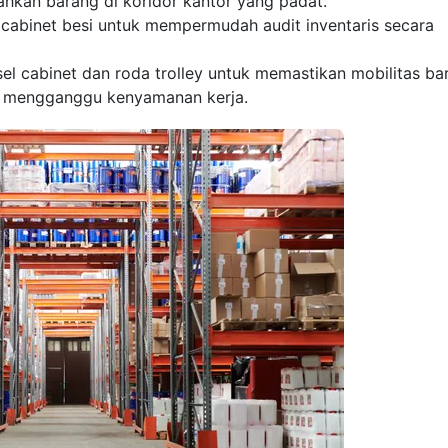
hkan barang di koridor kantor yang padat.
Admin 1
 cabinet besi untuk mempermudah audit inventaris secara
6281310045708
el cabinet dan roda trolley untuk memastikan mobilitas ba
ng mengganggu kenyamanan kerja.
Admin 2
62811893101