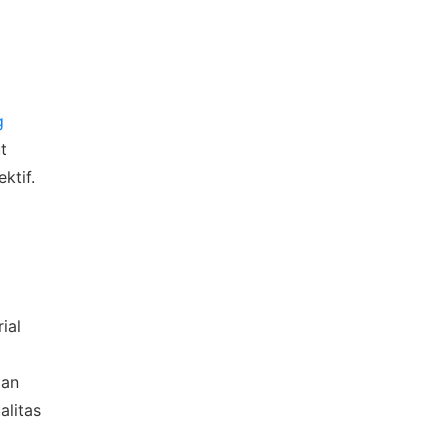
g
t
ktif.
ial
gan
alitas