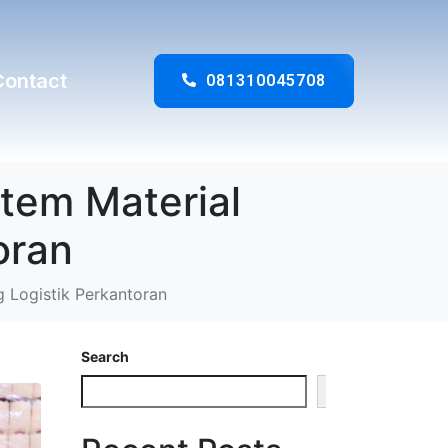
Contact
081310045708
stem Material
oran
g Logistik Perkantoran
Search
Search