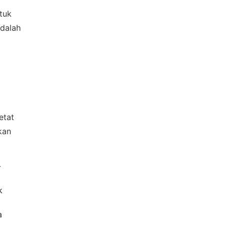
tuk
adalah
×
etat
kan
-
k
a