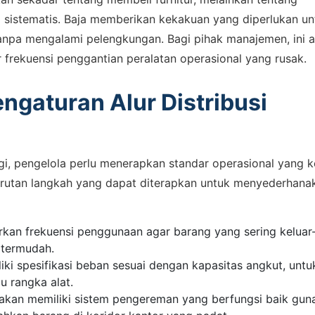
sistematis. Baja memberikan kekakuan yang diperlukan un
anpa mengalami pelengkungan. Bagi pihak manajemen, ini 
r frekuensi penggantian peralatan operasional yang rusak.
ngaturan Alur Distribusi
ggi, pengelola perlu menerapkan standar operasional yang k
 ASSISTANCE
urutan langkah yang dapat diterapkan untuk menyederhana
bungi Tim Sales
rkan frekuensi penggunaan agar barang yang sering keluar
sikan kebutuhan proyek Anda, dapatkan estimasi cepat via
 termudah.
pp.
ki spesifikasi beban sesuai dengan kapasitas angkut, untu
u rangka alat.
kan memiliki sistem pengereman yang berfungsi baik gun