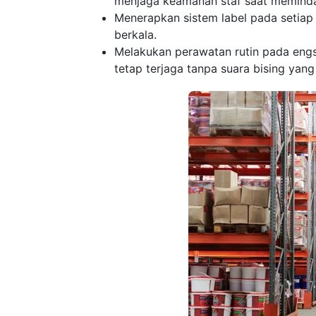
menjaga keamanan staf saat meminda
Menerapkan sistem label pada setiap
berkala.
Melakukan perawatan rutin pada engs
tetap terjaga tanpa suara bising ya