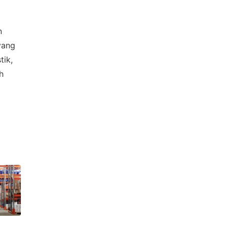
n
yang
tik,
h