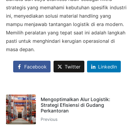
SALES ASSISTANCE
strategis yang memahami kebutuhan spesifik industri
Hubungi Tim Sales
ini, menyediakan solusi material handling yang
Konsultasikan kebutuhan proyek Anda, dapatkan
mampu menjawab tantangan logistik di era modern.
estimasi cepat via WhatsApp.
Memilih peralatan yang tepat saat ini adalah langkah
pasti untuk menghindari kerugian operasional di
masa depan.
Admin 1
CHAT
6281310045708
Facebook
Twitter
LinkedIn
Admin 2
CHAT
Mengoptimalkan Alur Logistik:
62811893101
Strategi Efisiensi di Gudang
Perkantoran
Previous