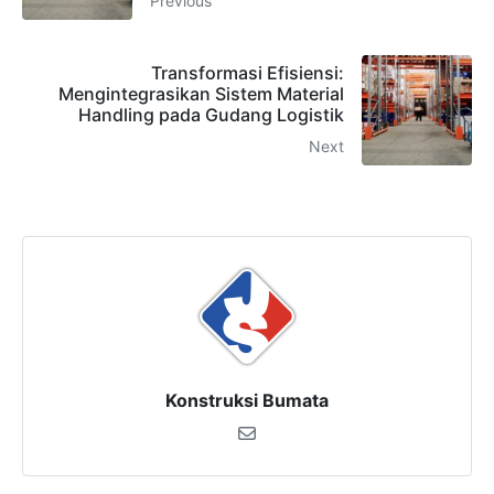
Previous
CHAT
6281310045708
Transformasi Efisiensi:
Mengintegrasikan Sistem Material
Handling pada Gudang Logistik
Admin 2
CHAT
Next
62811893101
Konstruksi Bumata