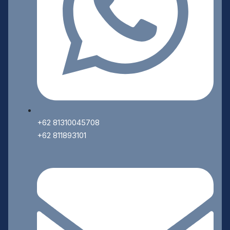
+62 81310045708
+62 811893101