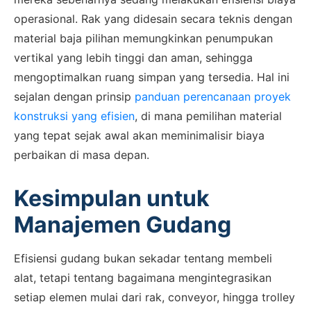
operasional. Rak yang didesain secara teknis dengan
material baja pilihan memungkinkan penumpukan
×
vertikal yang lebih tinggi dan aman, sehingga
SALES ASSISTANCE
mengoptimalkan ruang simpan yang tersedia. Hal ini
Hubungi Tim Sales
sejalan dengan prinsip
panduan perencanaan proyek
Konsultasikan kebutuhan proyek Anda, dapatkan
konstruksi yang efisien
, di mana pemilihan material
estimasi cepat via WhatsApp.
yang tepat sejak awal akan meminimalisir biaya
perbaikan di masa depan.
Kesimpulan untuk
Admin 1
CHAT
6281310045708
Manajemen Gudang
Efisiensi gudang bukan sekadar tentang membeli
Admin 2
alat, tetapi tentang bagaimana mengintegrasikan
CHAT
62811893101
setiap elemen mulai dari rak, conveyor, hingga trolley