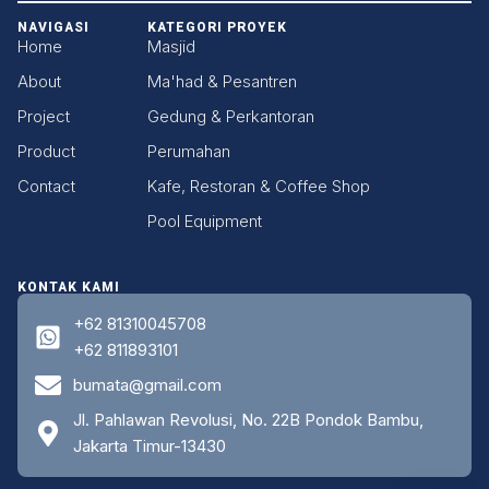
NAVIGASI
KATEGORI PROYEK
Home
Masjid
About
Ma'had & Pesantren
Project
Gedung & Perkantoran
Product
Perumahan
Contact
Kafe, Restoran & Coffee Shop
Pool Equipment
KONTAK KAMI
+62 81310045708
+62 811893101
bumata@gmail.com
Jl. Pahlawan Revolusi, No. 22B Pondok Bambu,
Jakarta Timur-13430