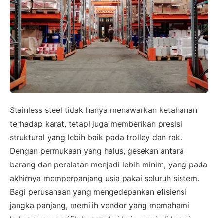
×
Stainless steel tidak hanya menawarkan ketahanan
SALES ASSISTANCE
terhadap karat, tetapi juga memberikan presisi
Hubungi Tim Sales
struktural yang lebih baik pada trolley dan rak.
Dengan permukaan yang halus, gesekan antara
Konsultasikan kebutuhan proyek Anda, dapatkan
barang dan peralatan menjadi lebih minim, yang pada
estimasi cepat via WhatsApp.
akhirnya memperpanjang usia pakai seluruh sistem.
Bagi perusahaan yang mengedepankan efisiensi
jangka panjang, memilih vendor yang memahami
Admin 1
CHAT