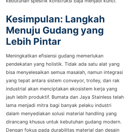
kebutuhan spesifik konstruksi baja menjadi kunci.
6281310045708
Kesimpulan: Langkah
Menuju Gudang yang
Admin 2
CHAT
Lebih Pintar
62811893101
Meningkatkan efisiensi gudang memerlukan
pendekatan yang holistik. Tidak ada satu alat yang
bisa menyelesaikan semua masalah, namun integrasi
yang tepat antara sistem conveyor, trolley, dan rak
industrial akan menciptakan ekosistem kerja yang
jauh lebih produktif. Bumata dan Jaya Stainless telah
lama menjadi mitra bagi banyak pelaku industri
dalam menyediakan solusi material handling yang
dirancang khusus untuk kebutuhan gudang modern.
Dengan fokus pada durabilitas material dan desain