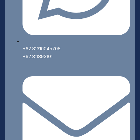
+62 81310045708
+62 811893101