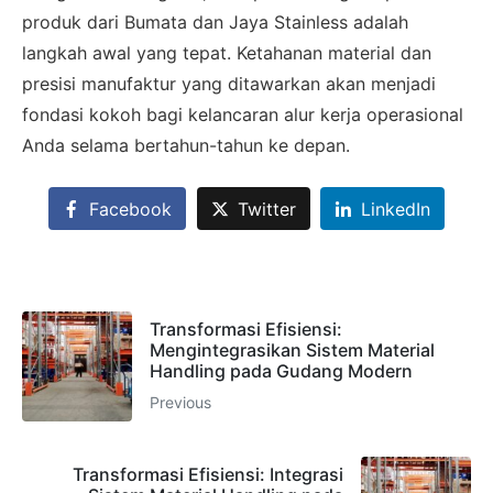
Hubungi Tim Sales
produk dari Bumata dan Jaya Stainless adalah
langkah awal yang tepat. Ketahanan material dan
Konsultasikan kebutuhan proyek Anda, dapatkan
presisi manufaktur yang ditawarkan akan menjadi
estimasi cepat via WhatsApp.
fondasi kokoh bagi kelancaran alur kerja operasional
Anda selama bertahun-tahun ke depan.
Admin 1
CHAT
Facebook
Twitter
LinkedIn
6281310045708
Admin 2
Transformasi Efisiensi:
CHAT
Mengintegrasikan Sistem Material
62811893101
Handling pada Gudang Modern
Previous
Transformasi Efisiensi: Integrasi