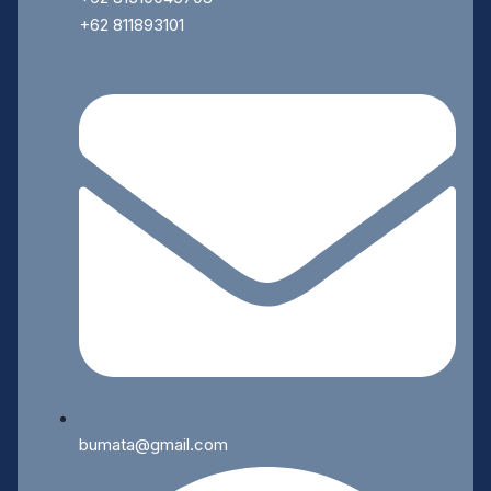
+62 811893101
bumata@gmail.com