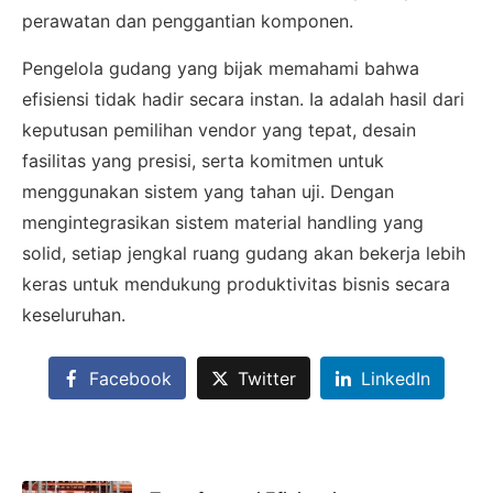
perawatan dan penggantian komponen.
×
Pengelola gudang yang bijak memahami bahwa
SALES ASSISTANCE
efisiensi tidak hadir secara instan. Ia adalah hasil dari
Hubungi Tim Sales
keputusan pemilihan vendor yang tepat, desain
Konsultasikan kebutuhan proyek Anda, dapatkan
fasilitas yang presisi, serta komitmen untuk
estimasi cepat via WhatsApp.
menggunakan sistem yang tahan uji. Dengan
mengintegrasikan sistem material handling yang
solid, setiap jengkal ruang gudang akan bekerja lebih
Admin 1
keras untuk mendukung produktivitas bisnis secara
CHAT
6281310045708
keseluruhan.
Facebook
Twitter
LinkedIn
Admin 2
CHAT
62811893101