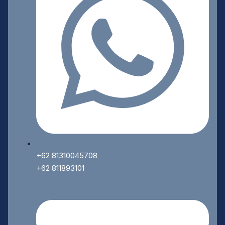
+62 81310045708
+62 811893101