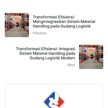
Admin 1
Transformasi Efisiensi:
CHAT
6281310045708
Mengintegrasikan Sistem Material
Handling pada Gudang Logistik
Previous
Admin 2
CHAT
Transformasi Efisiensi: Integrasi
62811893101
Sistem Material Handling pada
Gudang Logistik Modern
Next