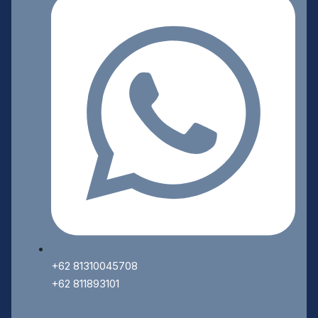
+62 81310045708
+62 811893101