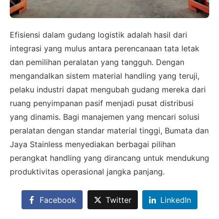
Efisiensi dalam gudang logistik adalah hasil dari
integrasi yang mulus antara perencanaan tata letak
dan pemilihan peralatan yang tangguh. Dengan
mengandalkan sistem material handling yang teruji,
pelaku industri dapat mengubah gudang mereka dari
ruang penyimpanan pasif menjadi pusat distribusi
yang dinamis. Bagi manajemen yang mencari solusi
peralatan dengan standar material tinggi, Bumata dan
×
Jaya Stainless menyediakan berbagai pilihan
perangkat handling yang dirancang untuk mendukung
SALES ASSISTANCE
Hubungi Tim Sales
produktivitas operasional jangka panjang.
Konsultasikan kebutuhan proyek Anda, dapatkan
Facebook
Twitter
LinkedIn
estimasi cepat via WhatsApp.