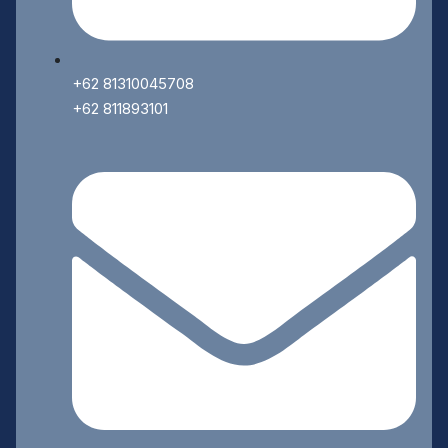
+62 81310045708
+62 811893101