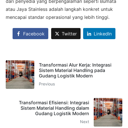
dari penyedia yang berpengalaman seperti Bumata
Konsultasikan kebutuhan proyek Anda, dapatkan
atau Jaya Stainless adalah langkah konkret untuk
estimasi cepat via WhatsApp.
mencapai standar operasional yang lebih tinggi.
Facebook
Twitter
LinkedIn
Admin 1
CHAT
6281310045708
Transformasi Alur Kerja: Integrasi
Sistem Material Handling pada
Admin 2
Gudang Logistik Modern
CHAT
62811893101
Previous
Transformasi Efisiensi: Integrasi
Sistem Material Handling dalam
Gudang Logistik Modern
Next