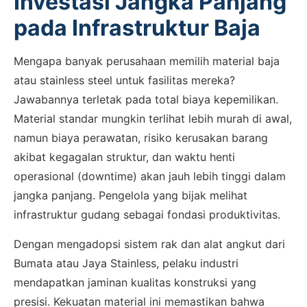
Investasi Jangka Panjang
pada Infrastruktur Baja
Mengapa banyak perusahaan memilih material baja
atau stainless steel untuk fasilitas mereka?
×
Jawabannya terletak pada total biaya kepemilikan.
Material standar mungkin terlihat lebih murah di awal,
SALES ASSISTANCE
Hubungi Tim Sales
namun biaya perawatan, risiko kerusakan barang
akibat kegagalan struktur, dan waktu henti
Konsultasikan kebutuhan proyek Anda, dapatkan
operasional (downtime) akan jauh lebih tinggi dalam
estimasi cepat via WhatsApp.
jangka panjang. Pengelola yang bijak melihat
infrastruktur gudang sebagai fondasi produktivitas.
Dengan mengadopsi sistem rak dan alat angkut dari
Admin 1
CHAT
6281310045708
Bumata atau Jaya Stainless, pelaku industri
mendapatkan jaminan kualitas konstruksi yang
presisi. Kekuatan material ini memastikan bahwa