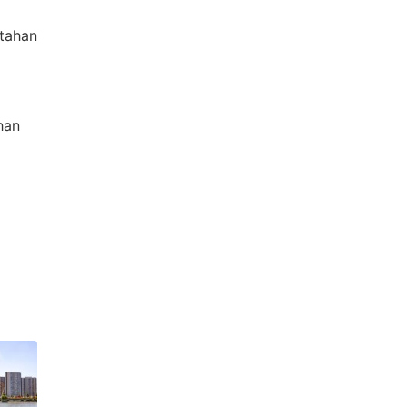
rtahan
han