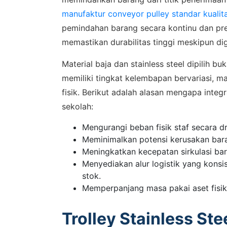
manufaktur conveyor pulley standar kualita
pemindahan barang secara kontinu dan pres
memastikan durabilitas tinggi meskipun di
Material baja dan stainless steel dipilih b
memiliki tingkat kelembapan bervariasi, m
fisik. Berikut adalah alasan mengapa integ
sekolah:
SALES
Mengurangi beban fisik staf secara d
Hu
Meminimalkan potensi kerusakan bara
Meningkatkan kecepatan sirkulasi ba
Menyediakan alur logistik yang kons
Konsulta
stok.
WhatsA
Memperpanjang masa pakai aset fisik 
Trolley Stainless Stee