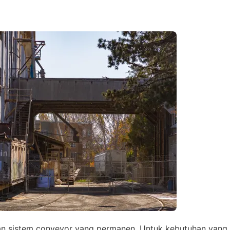
Admin 1
6281310045708
Admin 2
62811893101
an sistem conveyor yang permanen. Untuk kebutuhan yang 