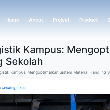
Home
About
Project
Product
gistik Kampus: Mengopt
g Sekolah
gistik Kampus: Mengoptimalkan Sistem Material Handling 
n
Uncategorized