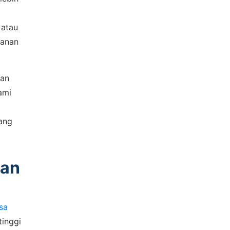
 atau
hanan
kan
ami
nang
kan
sa
tinggi