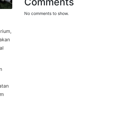
Comments
No comments to show.
rium,
sakan
al
n
atan
am