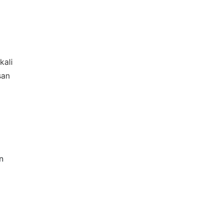
kali
san
×
n