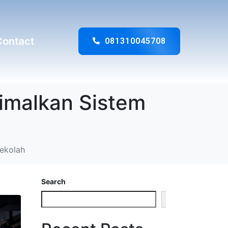
Contact
081310045708
imalkan Sistem
Sekolah
Search
Search