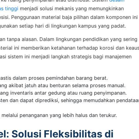
s tinggi
menjadi solusi mekanis yang memungkinkan
isi. Penggunaan material baja pilihan dalam komponen ini
gunakan setiap hari di lingkungan kampus yang padat.
ukan tanpa alasan. Dalam lingkungan pendidikan yang sering 
aterial ini memberikan ketahanan terhadap korosi dan keau
rasi sistem ini menjadi langkah strategis bagi manajemen
 ASSISTANCE
rastis dalam proses pemindahan barang berat.
bungi Tim Sales
ng akibat jatuh atau benturan selama proses manual.
rang inventaris antar gedung atau ruang penyimpanan.
isten dan dapat diprediksi, sehingga memudahkan pendataa
sikan kebutuhan proyek Anda, dapatkan estimasi cepat via
pp.
melalui penanganan yang lebih halus dan terukur.
l: Solusi Fleksibilitas di