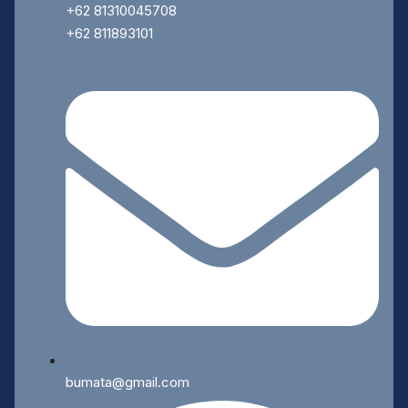
+62 81310045708
+62 811893101
bumata@gmail.com