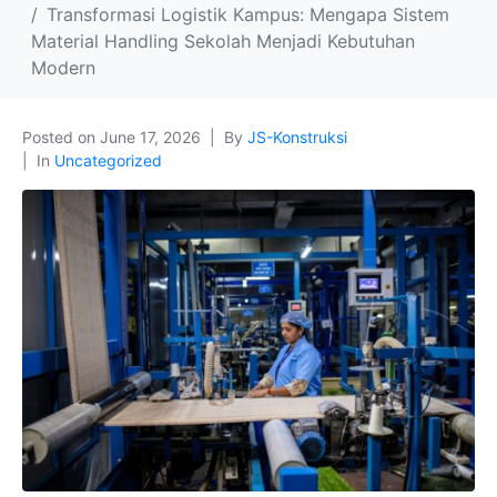
Transformasi Logistik Kampus: Mengapa Sistem
Material Handling Sekolah Menjadi Kebutuhan
Modern
Posted on
June 17, 2026
By
JS-Konstruksi
In
Uncategorized