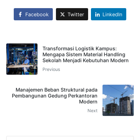
estimasi cepat via WhatsApp.
Facebook
Twitter
LinkedIn
Admin 1
CHAT
6281310045708
Transformasi Logistik Kampus:
Mengapa Sistem Material Handling
Sekolah Menjadi Kebutuhan Modern
Previous
Admin 2
CHAT
62811893101
Manajemen Beban Struktural pada
Pembangunan Gedung Perkantoran
Modern
Next