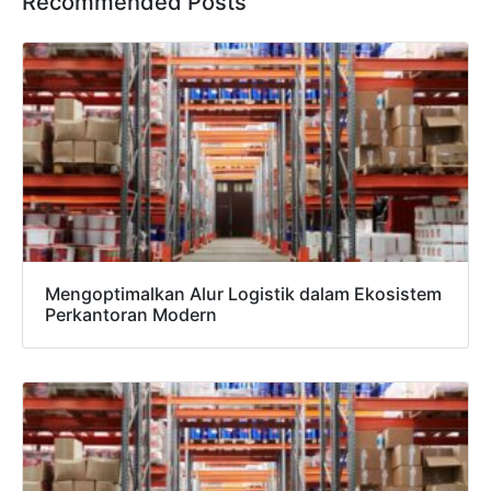
Recommended Posts
×
Mengoptimalkan Alur Logistik dalam Ekosistem
SALES ASSISTANCE
Perkantoran Modern
Hubungi Tim Sales
Konsultasikan kebutuhan proyek Anda, dapatkan
estimasi cepat via WhatsApp.