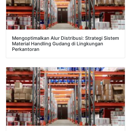
Admin 1
CHAT
6281310045708
Mengoptimalkan Alur Distribusi: Strategi Sistem
Admin 2
Material Handling Gudang di Lingkungan
CHAT
62811893101
Perkantoran