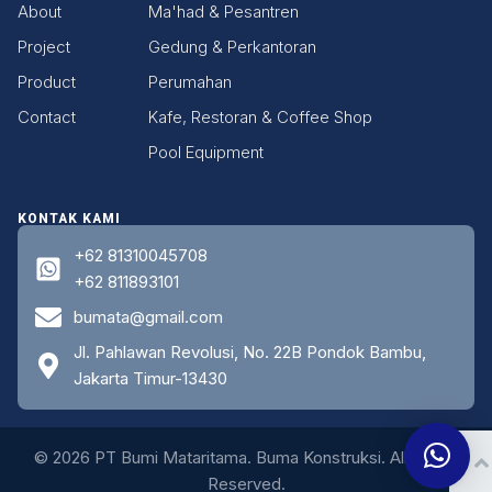
About
Ma'had & Pesantren
Project
Gedung & Perkantoran
Product
Perumahan
Contact
Kafe, Restoran & Coffee Shop
Pool Equipment
KONTAK KAMI
+62 81310045708
+62 811893101
bumata@gmail.com
Jl. Pahlawan Revolusi, No. 22B Pondok Bambu,
Jakarta Timur-13430
© 2026 PT Bumi Mataritama. Buma Konstruksi. All Rights
Reserved.