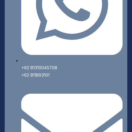
+62 81310045708
+62 811893101