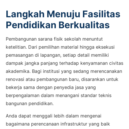
Langkah Menuju Fasilitas
Pendidikan Berkualitas
Pembangunan sarana fisik sekolah menuntut
ketelitian. Dari pemilihan material hingga eksekusi
pemasangan di lapangan, setiap detail memiliki
dampak jangka panjang terhadap kenyamanan civitas
×
akademika. Bagi institusi yang sedang merencanakan
SALES ASSISTANCE
renovasi atau pembangunan baru, disarankan untuk
Hubungi Tim Sales
bekerja sama dengan penyedia jasa yang
Konsultasikan kebutuhan proyek Anda, dapatkan
berpengalaman dalam menangani standar teknis
estimasi cepat via WhatsApp.
bangunan pendidikan.
Anda dapat menggali lebih dalam mengenai
bagaimana perencanaan infrastruktur yang baik
Admin 1
CHAT