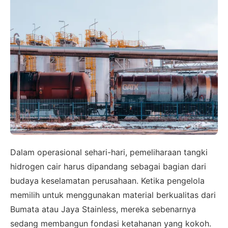
×
SALES ASSISTANCE
Hubungi Tim Sales
Konsultasikan kebutuhan proyek Anda, dapatkan
Dalam operasional sehari-hari, pemeliharaan tangki
estimasi cepat via WhatsApp.
hidrogen cair harus dipandang sebagai bagian dari
budaya keselamatan perusahaan. Ketika pengelola
memilih untuk menggunakan material berkualitas dari
Admin 1
Bumata atau Jaya Stainless, mereka sebenarnya
CHAT
6281310045708
sedang membangun fondasi ketahanan yang kokoh.