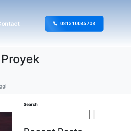
Contact
081310045708
 Proyek
ggi
Search
Search