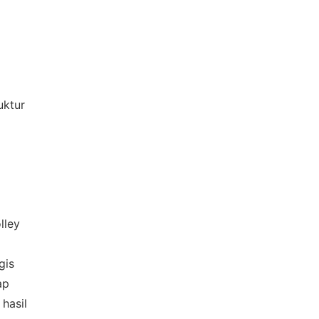
uktur
lley
gis
ap
hasil