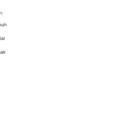
n:
puh
ial
sak
×