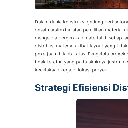
Dalam dunia konstruksi gedung perkantora
desain arsitektur atau pemilihan material
mengelola pergerakan material di setiap la
distribusi material akibat layout yang ti
pekerjaan di lantai atas. Pengelola proye
tidak teratur, yang pada akhirnya justru 
kecelakaan kerja di lokasi proyek.
Strategi Efisiensi Di