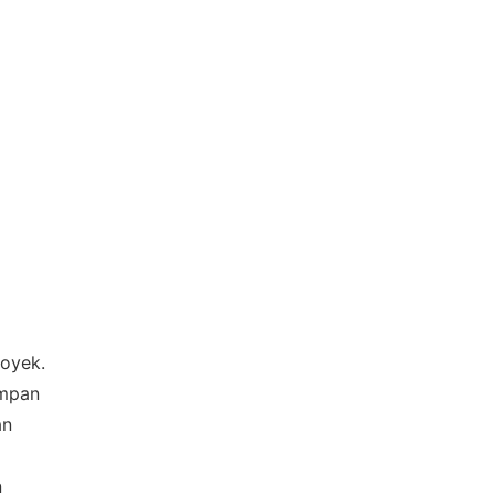
CHAT
CHAT
royek.
impan
an
n