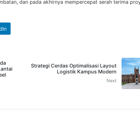
hambatan, dan pada akhirnya mempercepat serah terima pro
dIn
ada
Strategi Cerdas Optimalisasi Layout
antai
Logistik Kampus Modern
eel
Next