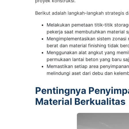
proyek konstruksi.
Berikut adalah langkah-langkah strategis d
Melakukan pemetaan titik-titik stora
pekerja saat membutuhkan material sp
Mengimplementasikan sistem zonasi m
berat dan material finishing tidak be
Menggunakan alat angkut yang memilik
permukaan lantai beton yang baru saja
Memastikan setiap area penyimpanan
SALES
melindungi aset dari debu dan kelemb
Hu
Pentingnya Penyimpa
Konsulta
Material Berkualitas
WhatsA