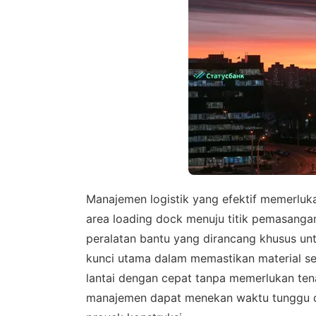
Manajemen logistik yang efektif memerluk
area loading dock menuju titik pemasangan
peralatan bantu yang dirancang khusus unt
kunci utama dalam memastikan material sepe
lantai dengan cepat tanpa memerlukan ten
manajemen dapat menekan waktu tunggu di