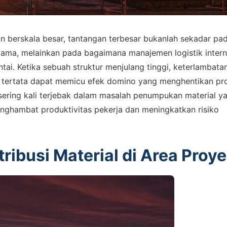
n berskala besar, tantangan terbesar bukanlah sekadar pa
 utama, melainkan pada bagaimana manajemen logistik intern
ntai. Ketika sebuah struktur menjulang tinggi, keterlambata
dak tertata dapat memicu efek domino yang menghentikan pr
k sering kali terjebak dalam masalah penumpukan material y
menghambat produktivitas pekerja dan meningkatkan risiko
stribusi Material di Area Proy