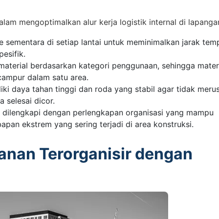
alam mengoptimalkan alur kerja logistik internal di lapanga
ge sementara di setiap lantai untuk meminimalkan jarak tem
esifik.
aterial berdasarkan kategori penggunaan, sehingga mater
rcampur dalam satu area.
i daya tahan tinggi dan roda yang stabil agar tidak meru
 selesai dicor.
 dilengkapi dengan perlengkapan organisasi yang mampu
 ASSISTANCE
apan ekstrem yang sering terjadi di area konstruksi.
bungi Tim Sales
nan Terorganisir dengan
sikan kebutuhan proyek Anda, dapatkan estimasi cepat via
pp.