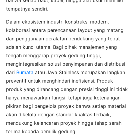
bahwa setiap baut, kabel, hingga alat ukur memiliki
tempatnya sendiri.
Dalam ekosistem industri konstruksi modern,
kolaborasi antara perencanaan layout yang matang
×
dan penggunaan peralatan pendukung yang tepat
SALES ASSISTANCE
adalah kunci utama. Bagi pihak manajemen yang
Hubungi Tim Sales
tengah menggarap proyek gedung tinggi,
mengintegrasikan solusi penyimpanan dan distribusi
Konsultasikan kebutuhan proyek Anda, dapatkan
estimasi cepat via WhatsApp.
dari
Bumata
atau Jaya Stainless merupakan langkah
preventif untuk menghindari inefisiensi. Produk-
produk yang dirancang dengan presisi tinggi ini tidak
hanya menawarkan fungsi, tetapi juga ketenangan
Admin 1
CHAT
pikiran bagi pengelola proyek bahwa setiap material
6281310045708
akan dikelola dengan standar kualitas terbaik,
mendukung kelancaran proyek hingga tahap serah
terima kepada pemilik gedung.
Admin 2