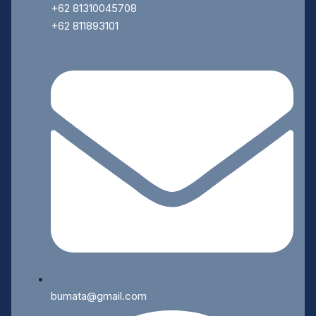
+62 81310045708
+62 811893101
bumata@gmail.com