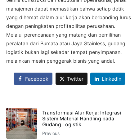
teknis konstruksi dan kebutuhan operasional, pihak
SALES ASSISTANCE
manajemen dapat memastikan bahwa setiap detik
Hubungi Tim Sales
yang dihemat dalam alur kerja akan berbanding lurus
dengan peningkatan profitabilitas perusahaan.
Konsultasikan kebutuhan proyek Anda, dapatkan
Melalui perencanaan yang matang dan pemilihan
estimasi cepat via WhatsApp.
peralatan dari Bumata atau Jaya Stainless, gudang
logistik bukan lagi sekadar tempat penyimpanan,
melainkan mesin penggerak bisnis yang andal.
Admin 1
CHAT
6281310045708
Facebook
Twitter
LinkedIn
Admin 2
CHAT
62811893101
Transformasi Alur Kerja: Integrasi
Sistem Material Handling pada
Gudang Logistik
Previous