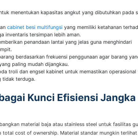
untuk menentukan kapasitas angkut yang dibutuhkan pada s
gan
cabinet besi multifungsi
yang memiliki ketahanan terha
 inventaris tersimpan lebih aman.
 memberikan penandaan lantai yang jelas guna menghindari
mpit.
arang berdasarkan frekuensi penggunaan agar barang yan
 yang paling mudah dijangkau.
 ASSISTANCE
da troli dan engsel kabinet untuk memastikan operasional 
bungi Tim Sales
 tidak terduga.
sikan kebutuhan proyek Anda, dapatkan estimasi cepat via
ebagai Kunci Efisiensi Jangka
pp.
ngkan material baja atau stainless steel untuk fasilitas g
Admin 1
otal cost of ownership. Material standar mungkin terlihat 