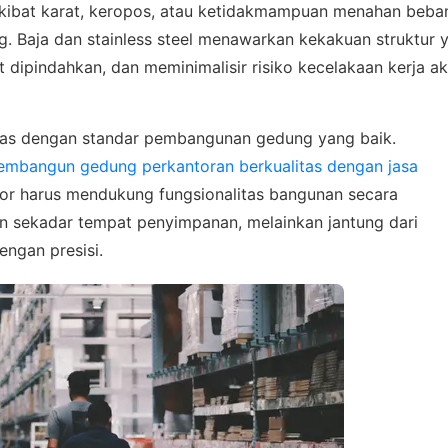
6281310045708
akibat karat, keropos, atau ketidakmampuan menahan beba
g. Baja dan stainless steel menawarkan kekakuan struktur 
t dipindahkan, dan meminimalisir risiko kecelakaan kerja ak
Admin 2
aras dengan standar pembangunan gedung yang baik.
62811893101
mbangun gedung perkantoran berkualitas dengan jasa
rior harus mendukung fungsionalitas bangunan secara
n sekadar tempat penyimpanan, melainkan jantung dari
engan presisi.