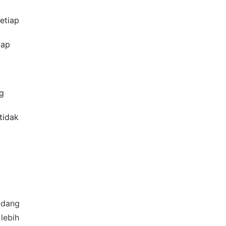
etiap
dap
g
×
tidak
udang
lebih
CHAT