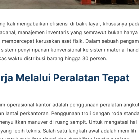
g kali mengabaikan efisiensi di balik layar, khususnya pad
 Padahal, manajemen inventaris yang semrawut bukan hanya
ga mempercepat kerusakan aset fisik. Dalam sebuah penga
i sistem penyimpanan konvensional ke sistem material hand
s waktu distribusi barang hingga 30 persen.
rja Melalui Peralatan Tepat
tim operasional kantor adalah penggunaan peralatan angku
n lantai perkantoran. Penggunaan troli dengan roda stand
menyulitkan manuver di ruang sempit. Untuk mengatasi hal i
yang lebih teknis. Salah satu langkah awal adalah memilih