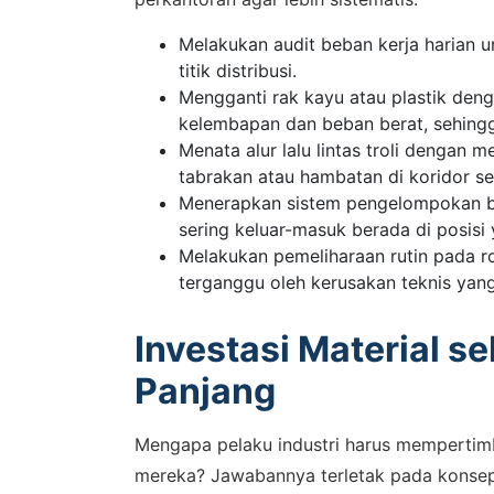
Melakukan audit beban kerja harian 
titik distribusi.
Mengganti rak kayu atau plastik den
kelembapan dan beban berat, sehingga
Menata alur lalu lintas troli dengan
tabrakan atau hambatan di koridor se
Menerapkan sistem pengelompokan b
sering keluar-masuk berada di posisi
SALES
Melakukan pemeliharaan rutin pada ro
Hu
terganggu oleh kerusakan teknis yang
Konsulta
Investasi Material s
WhatsA
Panjang
Mengapa pelaku industri harus mempertimba
mereka? Jawabannya terletak pada konsep t