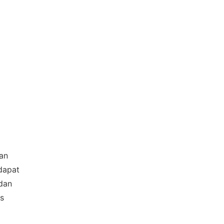
an
 dapat
 dan
as