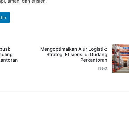
pi, aman, dan efisien.
dIn
busi:
Mengoptimalkan Alur Logistik:
ndling
Strategi Efisiensi di Gudang
kantoran
Perkantoran
Next