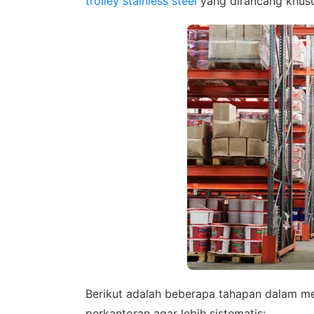
trolley stainless steel
yang dirancang khusus
Berikut adalah beberapa tahapan dalam meny
perkantoran agar lebih sistematis: