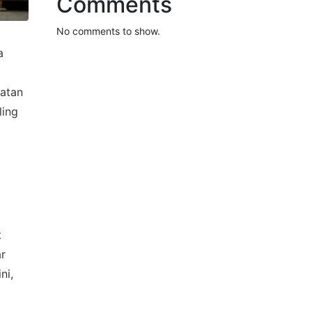
Comments
No comments to show.
a
matan
ling
t
ar
ni,