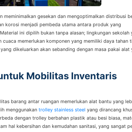
gan meminimalkan gesekan dan mengoptimalkan distribusi b
han korosi menjadi pembeda utama antara produk yang
terial ini dipilih bukan tanpa alasan; lingkungan sekolah
n cuaca memerlukan komponen yang memiliki daya tahan t
l yang dikeluarkan akan sebanding dengan masa pakai alat
untuk Mobilitas Inventaris
 ASSISTANCE
bungi Tim Sales
sikan kebutuhan proyek Anda, dapatkan estimasi cepat via
bilitas barang antar ruangan memerlukan alat bantu yang leb
pp.
eralih menggunakan
trolley stainless steel
yang dirancang khu
beda dengan trolley berbahan plastik atau besi biasa, mate
lam hal kebersihan dan kemudahan sanitasi, yang sangat p