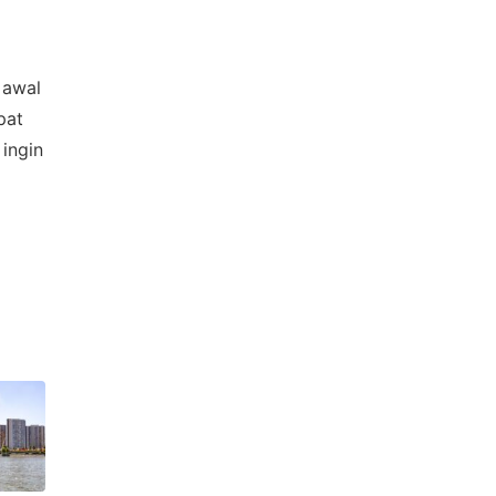
 awal
pat
ingin