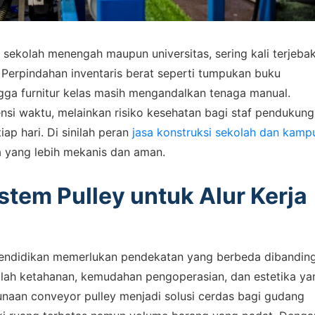
k sekolah menengah maupun universitas, sering kali terjeba
. Perpindahan inventaris berat seperti tumpukan buku
gga furnitur kelas masih mengandalkan tenaga manual.
nsi waktu, melainkan risiko kesehatan bagi staf pendukun
ap hari. Di sinilah peran
jasa konstruksi sekolah dan kamp
a yang lebih mekanis dan aman.
tem Pulley untuk Alur Kerja
pendidikan memerlukan pendekatan yang berbeda dibandin
alah ketahanan, kemudahan pengoperasian, dan estetika ya
naan conveyor pulley menjadi solusi cerdas bagi gudang