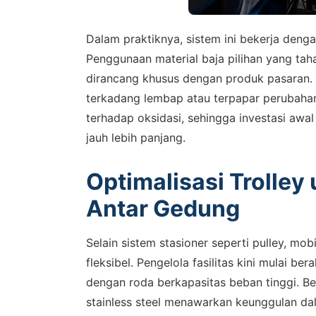
Dalam praktiknya, sistem ini bekerja den
Penggunaan material baja pilihan yang ta
dirancang khusus dengan produk pasaran. Ma
terkadang lembap atau terpapar perubaha
terhadap oksidasi, sehingga investasi awa
jauh lebih panjang.
Optimalisasi Trolley 
SALES
Hu
Antar Gedung
Konsulta
Selain sistem stasioner seperti pulley, mo
WhatsA
fleksibel. Pengelola fasilitas kini mulai b
dengan roda berkapasitas beban tinggi. Ber
stainless steel menawarkan keunggulan da