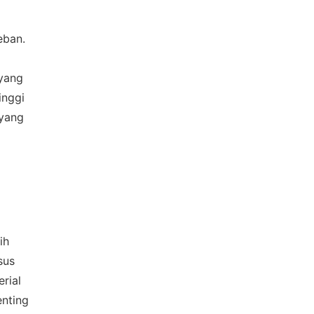
eban.
 yang
inggi
 yang
×
ih
sus
rial
enting