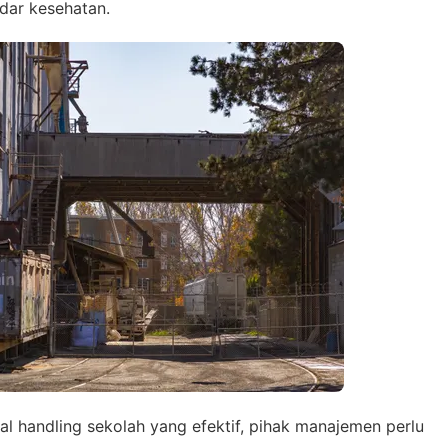
Admin 1
dar kesehatan.
6281310045708
Admin 2
62811893101
l handling sekolah yang efektif, pihak manajemen perlu