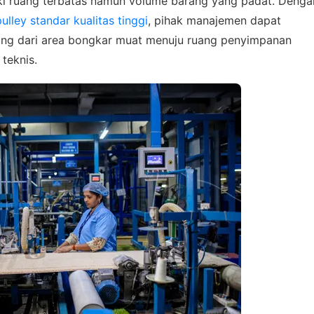
ki ruang terbatas namun volume barang yang padat. Denga
lley standar kualitas tinggi
, pihak manajemen dapat
ng dari area bongkar muat menuju ruang penyimpanan
teknis.