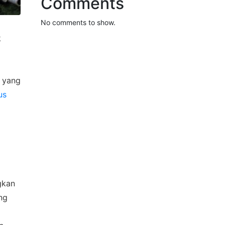
Comments
No comments to show.
k
g yang
us
gkan
ng