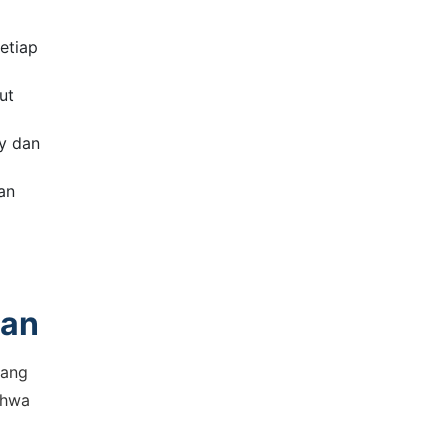
etiap
ut
y dan
an
kan
yang
ahwa