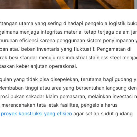
angan utama yang sering dihadapi pengelola logistik buk
aimana menjaga integritas material tetap terjaga dalam ja
urunan efisiensi karena penggunaan sistem penyimpanan 
an atau beban inventaris yang fluktuatif. Pengamatan di
ak besi standar menuju rak industrial stainless steel menja
taskan keberlanjutan operasional.
gulan yang tidak bisa disepelekan, terutama bagi gudang 
kelembaban tinggi atau area yang bersentuhan langsung de
rosi bukan sekadar klaim pemasaran, melainkan investasi 
merencanakan tata letak fasilitas, pengelola harus
proyek konstruksi yang efisien
agar setiap sudut gudang