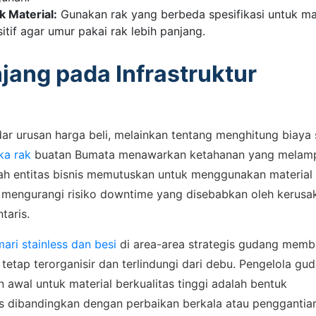
Admin 1
 Material:
Gunakan rak yang berbeda spesifikasi untuk ma
6281310045708
tif agar umur pakai rak lebih panjang.
jang pada Infrastruktur
Admin 2
62811893101
r urusan harga beli, melainkan tentang menghitung biaya 
ka rak
buatan Bumata menawarkan ketahanan yang melam
uah entitas bisnis memutuskan untuk menggunakan material
g mengurangi risiko downtime yang disebabkan oleh kerusa
taris.
mari stainless dan besi
di area-area strategis gudang memb
tetap terorganisir dan terlindungi dari debu. Pengelola gu
 awal untuk material berkualitas tinggi adalah bentuk
s dibandingkan dengan perbaikan berkala atau penggantian