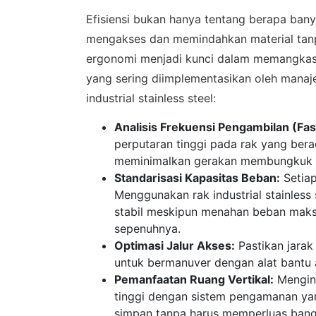
Efisiensi bukan hanya tentang berapa bany
mengakses dan memindahkan material tanpa
ergonomi menjadi kunci dalam memangkas w
yang sering diimplementasikan oleh mana
industrial stainless steel:
Analisis Frekuensi Pengambilan (Fa
perputaran tinggi pada rak yang bera
meminimalkan gerakan membungkuk at
SALES
Standarisasi Kapasitas Beban:
Setiap
Hu
Menggunakan rak industrial stainless
stabil meskipun menahan beban maksim
sepenuhnya.
Konsulta
Optimasi Jalur Akses:
Pastikan jarak
WhatsA
untuk bermanuver dengan alat bantu a
Pemanfaatan Ruang Vertikal:
Menging
tinggi dengan sistem pengamanan yan
simpan tanpa harus memperluas bang