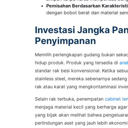
Pemisahan Berdasarkan Karakteristik
dengan bobot berat dan material sensi
Investasi Jangka Pan
Penyimpanan
Memilih perlengkapan gudang bukan sekada
hidup produk. Produk yang tersedia di
ane
standar rak besi konvensional. Ketika seb
stainless steel, mereka sebenarnya sedan
rak atau karat yang mengkontaminasi inven
Selain rak terbuka, penempatan
cabinet le
menjaga material kecil yang berharga agar 
yang bijak akan melihat bahwa pengeluaran
perlindungan aset yang jauh lebih ekonomi