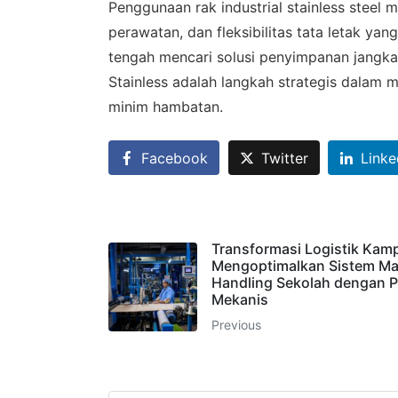
Penggunaan rak industrial stainless steel
perawatan, dan fleksibilitas tata letak y
tengah mencari solusi penyimpanan jangka
Stainless adalah langkah strategis dalam 
minim hambatan.
Facebook
Twitter
Linke
Transformasi Logistik Kam
Mengoptimalkan Sistem Mat
Handling Sekolah dengan P
Mekanis
Previous