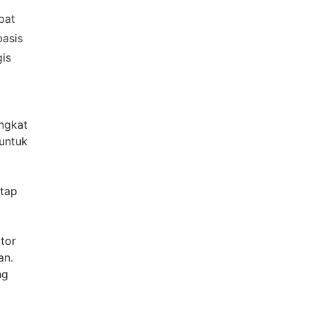
pat
basis
is
ngkat
 untuk
×
etap
tor
an.
ng