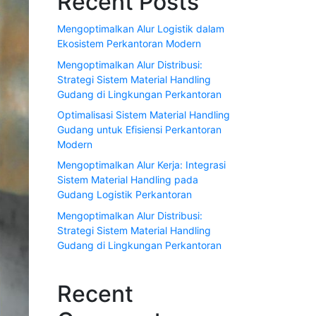
Recent Posts
Mengoptimalkan Alur Logistik dalam
Ekosistem Perkantoran Modern
Mengoptimalkan Alur Distribusi:
Strategi Sistem Material Handling
Gudang di Lingkungan Perkantoran
Optimalisasi Sistem Material Handling
Gudang untuk Efisiensi Perkantoran
Modern
Mengoptimalkan Alur Kerja: Integrasi
Sistem Material Handling pada
Gudang Logistik Perkantoran
Mengoptimalkan Alur Distribusi:
Strategi Sistem Material Handling
Gudang di Lingkungan Perkantoran
Recent