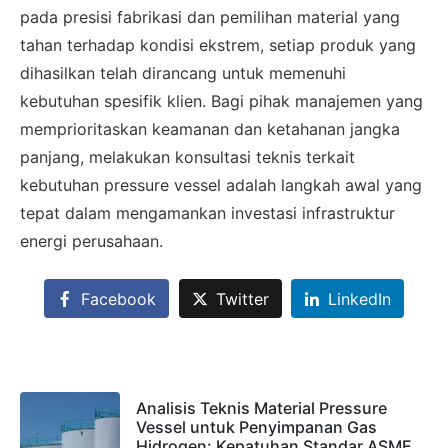
Admin 1
pada presisi fabrikasi dan pemilihan material yang
CHAT
6281310045708
tahan terhadap kondisi ekstrem, setiap produk yang
dihasilkan telah dirancang untuk memenuhi
kebutuhan spesifik klien. Bagi pihak manajemen yang
Admin 2
memprioritaskan keamanan dan ketahanan jangka
CHAT
62811893101
panjang, melakukan konsultasi teknis terkait
kebutuhan pressure vessel adalah langkah awal yang
tepat dalam mengamankan investasi infrastruktur
energi perusahaan.
Facebook
Twitter
LinkedIn
Analisis Teknis Material Pressure
Vessel untuk Penyimpanan Gas
Hidrogen: Kepatuhan Standar ASME